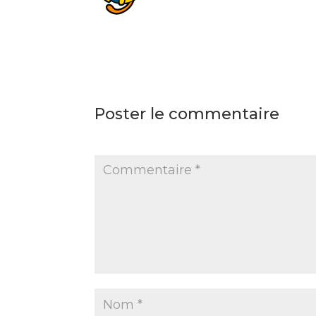
Pour débuter avec la modérati
commentaires, veuillez visit
bord.
Les avatars des personnes q
Poster le commentaire
Votre adresse e-mail ne sera pas publiée.
L