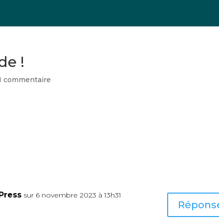
de !
1 commentaire
remier article. Modifiez-le ou supprimez-le, puis commencez 
Press
sur 6 novembre 2023 à 13h31
Répons
aire.